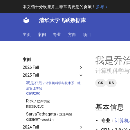
本文档十分欢迎并且非常需要您的贡献！
参与→
清华大学飞跃数据库
主页
案例
专业
方向
项目
我是乔
案例
2026 Fall
计算机科学与技
2025 Fall
Tristan W
/ 致理书院
Physics@MIT
我是乔治
CS
DS
/ 计算机科学与技术系，经
🍀
济管理学院
/ 医学院、为先书院
MSEE@Stanford
CS@UIUC
Faye Ma
Rick
/ 软件学院
/ 未央书院
基本信息
Stat@UPenn
MSCS@UIUC
ゆゆ
SarvaTathagata
/ 未央书院
/ 致理书院
Stats@UIUC
CSEM@UT-Austin
专业
：
计算机
2024 Fall
liang2kl
/ 计算机科学与技术系