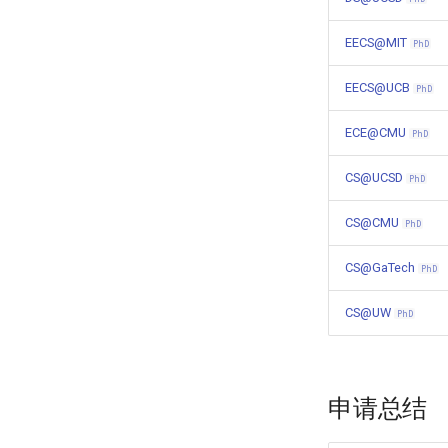
EECS@MIT
PhD
EECS@UCB
PhD
ECE@CMU
PhD
CS@UCSD
PhD
CS@CMU
PhD
CS@GaTech
PhD
CS@UW
PhD
申请总结