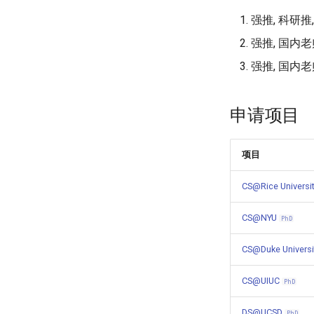
Lucy
/ 人文学院
强推, 科研推
MISM@CMU
强推, 国内老
Charlie
/ 生命科学学院
MS Biostat@Vanderbilt
强推, 国内老
Mariana
/ 机械工程学院、为先书院
MS Stat@UMN
AyaHuang
/ 社会科学学院
申请项目
MA AMES@UNC
David
/ 经济管理学院
MSBA@Columbia
项目
Colin
/ 计算机科学与技术系
CS@Columbia
CS@Rice Universi
大海
/ 本科外校
Human-Centered
CS@NYU
PhD
Computing@GaTech
RZ
/ 社会科学学院
CS@Duke Univers
MA Sociology@UAlberta
7g
/ 材料学院、为先书院
CS@UIUC
PhD
MS MatSE@UIUC
DS@UCSD
PhD