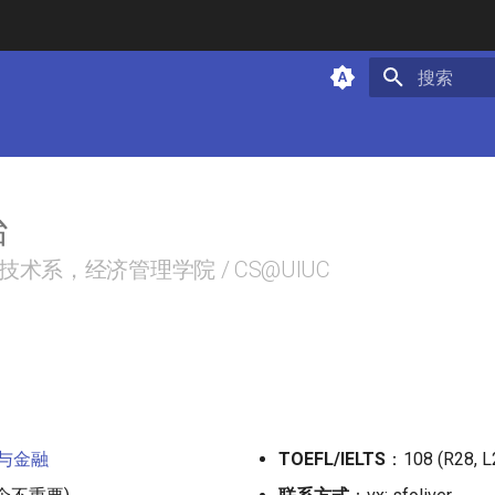
键入以开始
治
术系，经济管理学院 / CS@UIUC
与金融
TOEFL/IELTS
：108 (R28, L