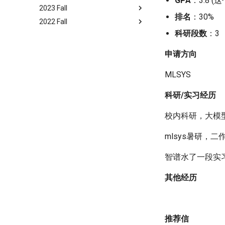
GPA
：3.8 (
DS@UCSD
2023 Fall
Vagus
/ 医学院、为先书院
排名
：30%
Pika
MS BME@Northwestern
/ 电机工程与应用电子技术系
2022 Fall
Sophia
/ 交叉信息研究院
ECE@UMich
tongx09
MSCS@Stanford
/ 电子工程系
科研段数
：3
FriedChicken
/ 美术学院
MSECE@UCSD
zengsz19
MA EAS@Stanford
/ 物理系
lihan
申请方向
Physics@UMD
/ 未央书院
Zachary
/ 材料学院、为先书院
MAE@Princeton
Tony
MatSE@UPenn
/ 化学系
MLSYS
serene
MS Materials
/ 经济管理学院
MSBA@UCLA
Engineering@RWTH Aachen
科研/实习经历
liang2kl
Murph
/ 电子工程系
/ 计算机科学与技术系
CS75@UCSD
ECE@UIUC
校内科研，大模
ylc
Luke
/ 计算机科学与技术系
/ 电子工程系
PhD in CE@Stony Brook
CS@Northwestern
mlsys暑研，二
University
Miracle
/ 电子工程系
HuckelTea
MSCSE@GaTech
/ 化学工程系
智谱水了一段实
ChemE@UPenn
Chris
/ 电子工程系
Chisel
MSEE@Stanford
/ 材料学院、为先书院
其他经历
Chemical Engineering@UMich
luxixi717
/ 物理系
MASA@SOAS
V1ncent19
/ 物理系
推荐信
Stat@Northwestern