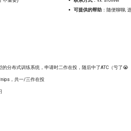
这个不重要)
联系方式
：vx: sfoliver
可提供的帮助
：随便聊聊, 
型的分布式训练系统，申请时二作在投，随后中了ATC（亏了😭
作nips，共一/三作在投
习