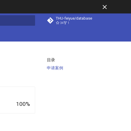
THU-feiyue/database
34
1
搜索
目录
申请案例
100%